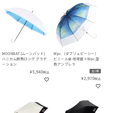
MOONBAT(ムーンバット)
Wpc.（ダブリュピーシー）
ハニカム断熱ロング グラデ
ビニール傘 地球屋×Wpc.空
ーション
色アンブレラ
¥
5,940
全2種
税込
¥
2,970
税込