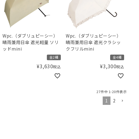
Wpc.（ダブリュピーシー）
Wpc.（ダブリュピーシー）
晴雨兼用日傘 遮光軽量 ソリ
晴雨兼用日傘 遮光クラシッ
ッドmini
クフリルmini
全2種
全4種
¥
3,630
¥
3,300
税込
税込
27
件中
1
-
20
件表示
1
2