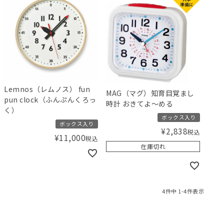
Lemnos（レムノス） fun
MAG（マグ）知育目覚まし
pun clock（ふんぷんくろっ
時計 おきてよ～める
く）
ボックス入り
ボックス入り
¥
2,838
税込
¥
11,000
税込
在庫切れ
4
件中
1
-
4
件表示