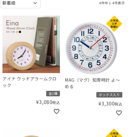
4
件中
1
-
4
件表示
アイナ ウッドアラームクロ
MAG（マグ）知育時計 よ～
ック
める
全2種
ボックス入り
¥
3,080
税込
¥
3,300
税込