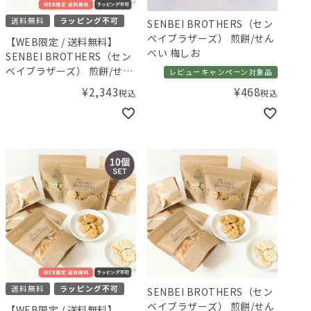
送料無料
ラッピング不可
SENBEI BROTHERS（セン
ベイブラザーズ） 煎餅/せん
【WEB限定 / 送料無料】
べい 梅しお
SENBEI BROTHERS（セン
ベイブラザーズ） 煎餅/せん
レビューキャンペーン対象品
べい 5個セット
¥
2,343
¥
468
税込
税込
送料無料
ラッピング不可
SENBEI BROTHERS（セン
ベイブラザーズ） 煎餅/せん
【WEB限定 / 送料無料】