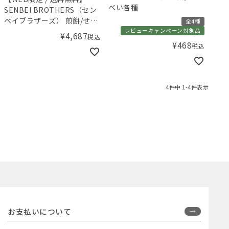
べい各種
SENBEI BROTHERS（セン
ベイブラザーズ） 煎餅/せん
全4種
べい 10個セット
レビューキャンペーン対象品
¥
4,687
税込
¥
468
税込
4
件中
1
-
4
件表示
お支払いについて