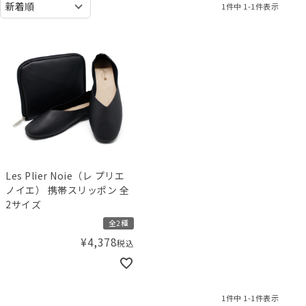
1
件中
1
-
1
件表示
Les Plier Noie（レ プリエ
ノイエ） 携帯スリッポン 全
2サイズ
全2種
¥
4,378
税込
1
件中
1
-
1
件表示