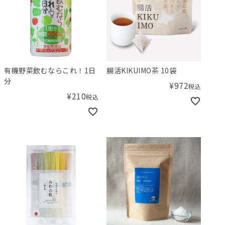
有機野菜飲むならこれ！1日
腸活KIKUIMO茶 10袋
分
¥
972
税込
¥
210
税込