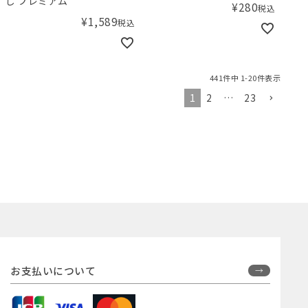
し プレミアム
¥
280
税込
¥
1,589
税込
441
件中
1
-
20
件表示
1
2
…
23
お支払いについて