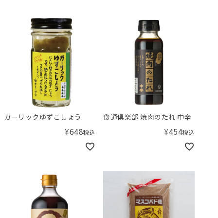
ガーリックゆずこしょう
食通倶楽部 焼肉のたれ 中辛
¥
648
¥
454
税込
税込