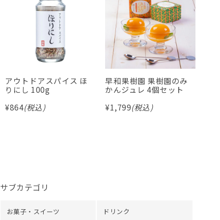
アウトドアスパイス ほ
早和果樹園 果樹園のみ
水
りにし 100g
かんジュレ 4個セット
リ
¥
864
(税込)
¥
1,799
(税込)
¥
4,
サブカテゴリ
お菓子・スイーツ
ドリンク