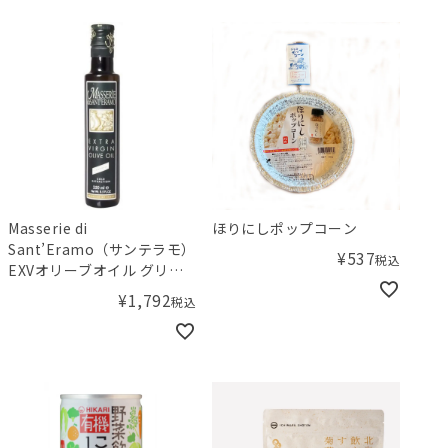
Masserie di
ほりにしポップコーン
Sant’Eramo（サンテラモ）
¥
537
税込
EXVオリーブオイル グリー
ンラベル
¥
1,792
税込