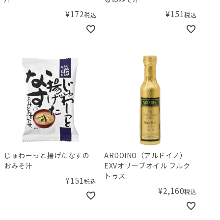
¥
172
¥
151
税込
税込
じゅわーっと揚げたなすの
ARDOINO（アルドイノ）
おみそ汁
EXVオリーブオイル フルク
トゥス
¥
151
税込
¥
2,160
税込