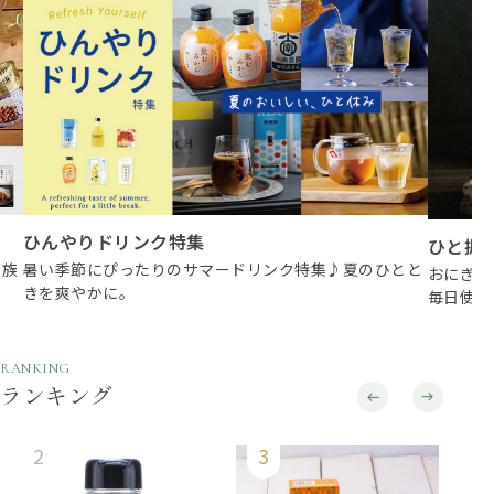
ひんやりドリンク特集
ひと振
家族
暑い季節にぴったりのサマードリンク特集♪夏のひとと
おにぎり
きを爽やかに。
毎日使い
RANKING
ランキング