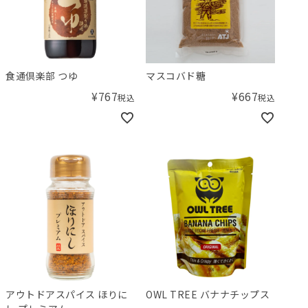
食通倶楽部 つゆ
マスコバド糖
¥
767
¥
667
税込
税込
アウトドアスパイス ほりに
OWL TREE バナナチップス