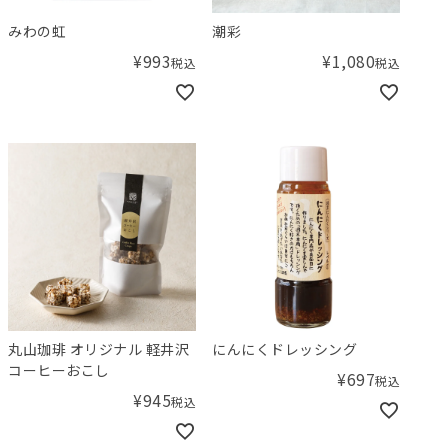
みわの虹
潮彩
¥
993
¥
1,080
税込
税込
丸山珈琲 オリジナル 軽井沢
にんにくドレッシング
コーヒーおこし
¥
697
税込
¥
945
税込