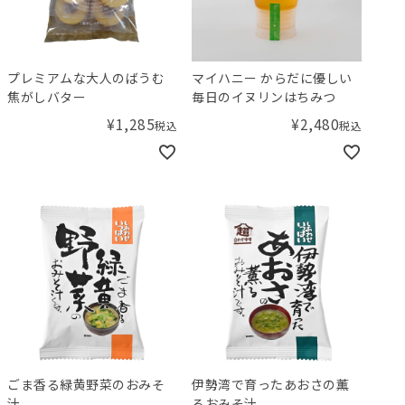
プレミアムな大人のばうむ
マイハニー からだに優しい
焦がしバター
毎日のイヌリンはちみつ
¥
1,285
¥
2,480
税込
税込
ごま香る緑黄野菜のおみそ
伊勢湾で育ったあおさの薫
汁
るおみそ汁