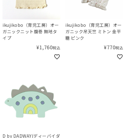
ikujikobo（育児工房）オー
ikujikobo（育児工房）オー
ガニックニット腹巻 無地タ
ガニック吊天竺 ミトン 金平
イプ
糖 ピンク
¥
1,760
¥
770
税込
税込
D by DADWAY(ディーバイダ