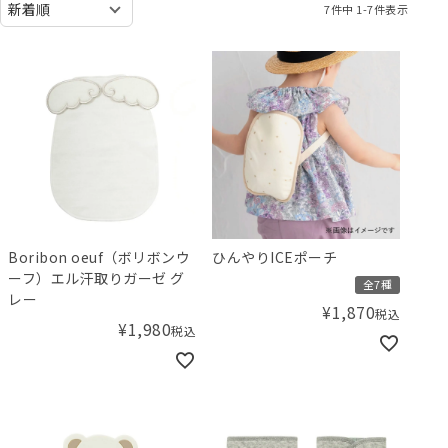
7
件中
1
-
7
件表示
Boribon oeuf（ボリボンウ
ひんやりICEポーチ
ーフ）エル汗取りガーゼ グ
全7種
レー
¥
1,870
税込
¥
1,980
税込