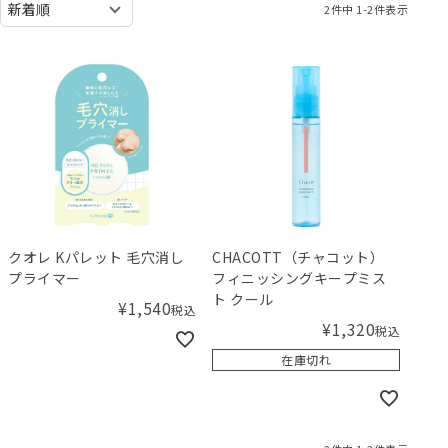
2
件中
1
-
2
件表示
クオレ Kパレット 毛穴消し
CHACOTT（チャコット）
プライマー
フィニッシングキープミス
ト クール
¥
1,540
税込
¥
1,320
税込
在庫切れ