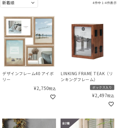
4
件中
1
-
4
件表示
デザインフレーム40 アイボ
LINKING FRAME TEAK（リ
リー
ンキングフレーム）
¥
2,750
ボックス入り
税込
¥
2,497
税込