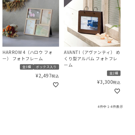
HARROW 4（ハロウ フォ
AVANTI（アヴァンティ） め
ー） フォトフレーム
くり型アルバム フォトフレ
ーム
全3種
ボックス入り
全2種
¥
2,497
税込
¥
3,300
税込
4
件中
1
-
4
件表示