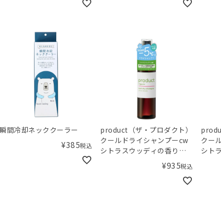
瞬間冷却ネッククーラー
product（ザ・プロダクト）
pro
クールドライシャンプーcw
クー
¥
385
税込
シトラスウッディの香り
シト
50mL
115m
¥
935
税込