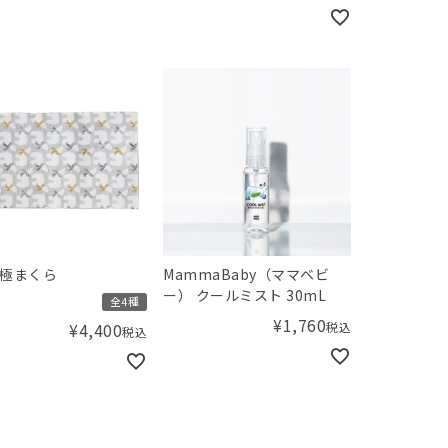
北極まくら
MammaBaby（ママベビ
ー） クールミスト 30mL
全4種
¥
1,760
税込
¥
4,400
税込