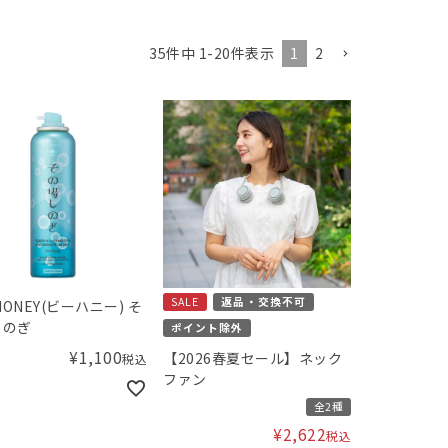
1
2
35
件中
1
-
20
件表示
SALE
返品・交換不可
HONEY(ビーハニー) そ
しのぎ
ポイント除外
¥
1,100
【2026春夏セール】ネック
税込
ファン
全2種
¥
2,622
税込