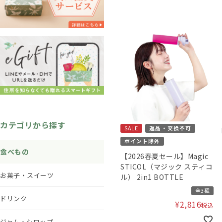
カテゴリから探す
SALE
返品・交換不可
ポイント除外
食べもの
【2026春夏セール】Magic
STICOL（マジック スティコ
お菓子・スイーツ
ル） 2in1 BOTTLE
全3種
ドリンク
¥
2,816
税込
ジャム・シロップ