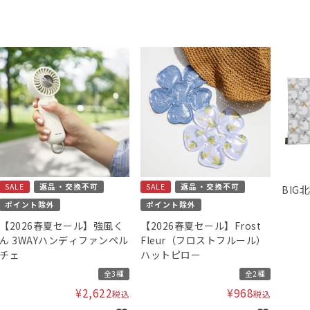
SALE
返品・交換不可
SALE
返品・交換不可
BIG
ポイント除外
ポイント除外
【2026春夏セール】強風く
【2026春夏セール】Frost
ん 3WAYハンディファンペル
Fleur（フロストフルール）
チェ
ハットピロー
全3種
全2種
¥
2,622
¥
968
税込
税込