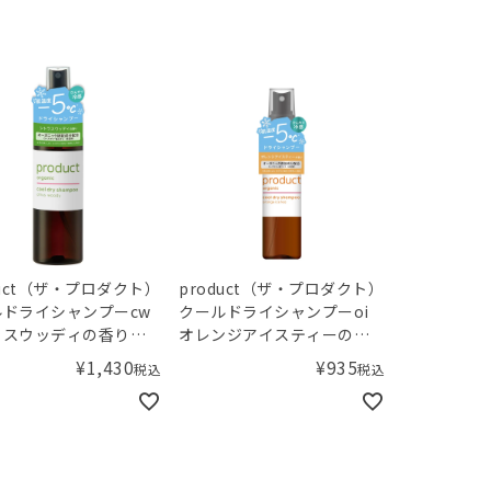
duct（ザ・プロダクト）
product（ザ・プロダクト）
ルドライシャンプーcw
クールドライシャンプーoi
ラスウッディの香り
オレンジアイスティーの香
L
り 50mL
¥
1,430
¥
935
税込
税込