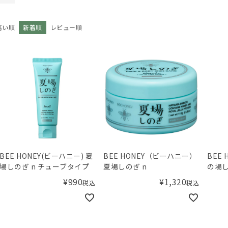
高い順
新着順
レビュー順
BEE HONEY(ビーハニー) 夏
BEE HONEY（ビーハニー）
BEE 
場しのぎ n チューブタイプ
夏場しのぎ n
の場
¥
990
¥
1,320
税込
税込