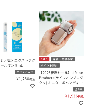
SALE
返品・交換不可
&レモン エクストラク
ールオン 9mL
ポイント除外
ボックス入り
【2026春夏セール】Life on
Products(ライフオンプロダ
¥
1,760
税込
クツ) ミニターボハンディフ
ァン
全2種
¥
1,936
税込