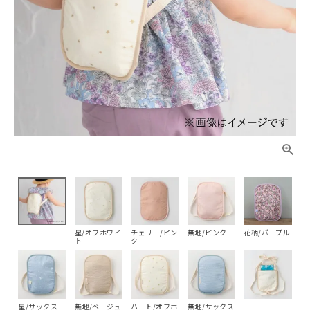
星/オフホワイ
チェリー/ピン
無地/ピンク
花柄/パープル
ト
ク
星/サックス
無地/ベージュ
ハート/オフホ
無地/サックス