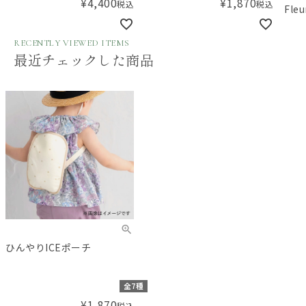
¥
4,400
¥
1,870
税込
税込
Fl
ハッ
RECENTLY VIEWED ITEMS
最近チェックした商品
ひんやりICEポーチ
全7種
¥
1,870
税込