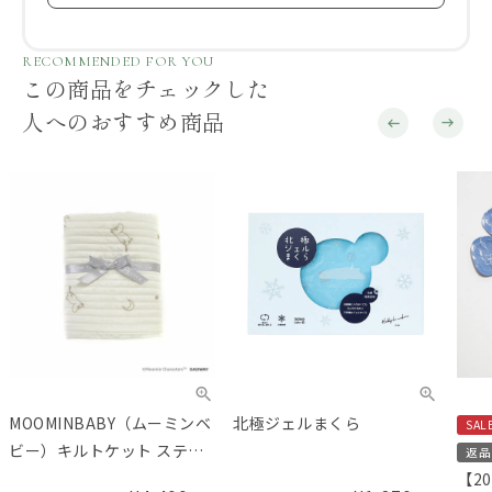
RECOMMENDED FOR YOU
この商品をチェックした
人へのおすすめ商品
MOOMINBABY（ムーミンベ
北極ジェルまくら
SAL
ビー）キルトケット ステラ
返品
オフホワイト M
【2