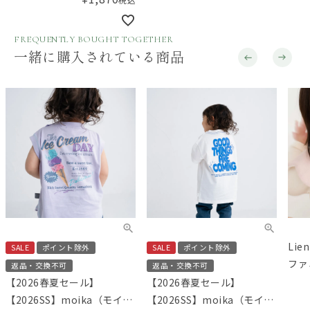
FREQUENTLY BOUGHT TOGETHER
一緒に購入されている商品
Lie
SALE
ポイント除外
SALE
ポイント除外
ファ
返品・交換不可
返品・交換不可
スタ
【2026春夏セール】
【2026春夏セール】
【2026SS】moika（モイ
【2026SS】moika（モイ