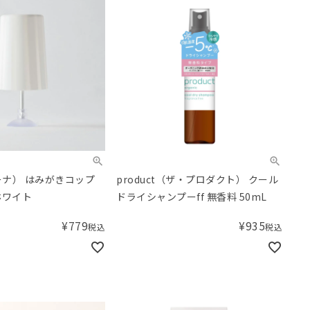
ーナ） はみがきコップ
product（ザ・プロダクト） クール
ホワイト
ドライシャンプーff 無香料 50mL
¥
779
¥
935
税込
税込