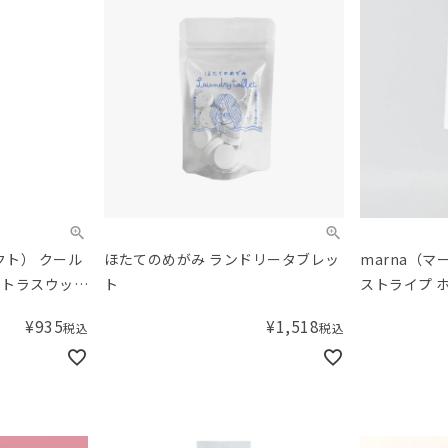
ダクト） クール
ほたてのめがみ ランドリータブレッ
marna（マ
シトラスウッデ
ト
ストライプ 
¥
935
¥
1,518
税込
税込