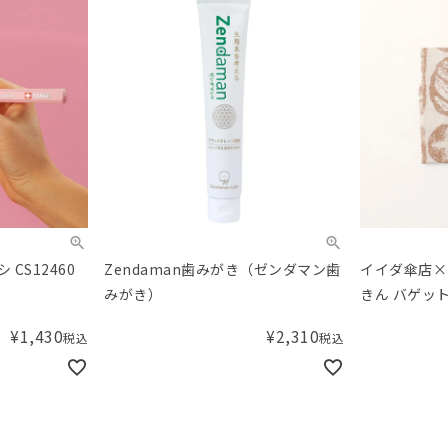
CS12460
Zendaman歯みがき（ゼンダマン歯
イイダ傘店×
みがき）
きん バゲッ
¥
1,430
¥
2,310
税込
税込