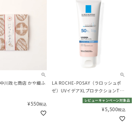
中川政七商店 かや織ふ
LA ROCHE-POSAY（ラロッシュポ
ト
ゼ）UVイデアXLプロテクションTア
ップR+50mL
レビューキャンペーン対象品
¥
550
税込
¥
5,500
税込