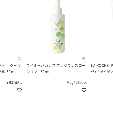
ダクト） クール
ライミーバカンス フレグランスロー
LA ROCHE
ャンプーff 無香料 50mL
ション 150mL
ゼ）UVイデ
ップR+50mL
¥
935
¥
2,420
税込
税込