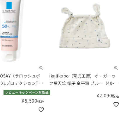
-POSAY（ラロッシュポ
ikujikobo（育児工房）オーガニッ
アXLプロテクションTア
ク吊天竺 帽子 金平糖 ブルー（40-
42cm）
レビューキャンペーン対象品
¥
2,090
税込
¥
5,500
税込