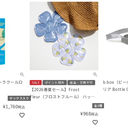
トラクールロ
b.box（ビ
SALE
ポイント除外
返品・交換不可
リア Bottle C
【2026春夏セール】Frost
Fleur（フロストフルール） ハット
ボックス入り
ピロー
¥
1,760
全2種
税込
¥
968
税込