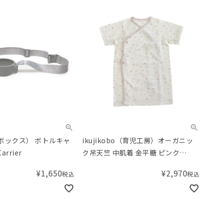
ーボックス） ボトルキャ
ikujikobo（育児工房）オーガニッ
arrier
ク吊天竺 中肌着 金平糖 ピンク
（50-70cm）
¥
1,650
¥
2,970
税込
税込