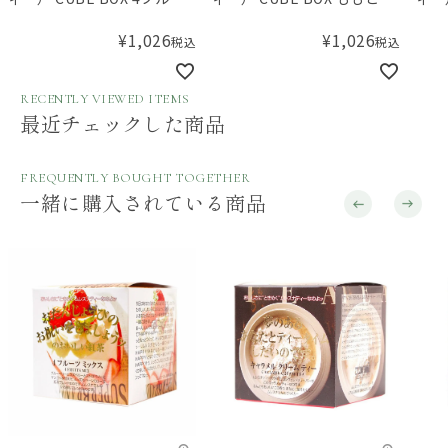
ツミックス
くらんぼ
き果
¥
1,026
¥
1,026
税込
税込
RECENTLY VIEWED ITEMS
最近チェックした商品
FREQUENTLY BOUGHT TOGETHER
一緒に購入されている商品