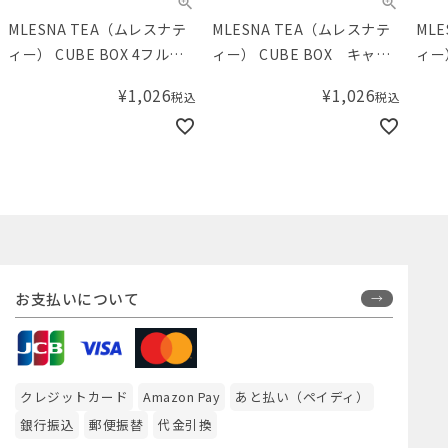
MLESNA TEA（ムレスナテ
MLESNA TEA（ムレスナテ
ML
ィー） CUBE BOX 4フルー
ィー） CUBE BOX キャラ
ィー
ツミックス
メルクリームティー
チャ
¥
1,026
¥
1,026
税込
税込
お支払いについて
クレジットカード
Amazon Pay
あと払い（ペイディ）
銀行振込
郵便振替
代金引換