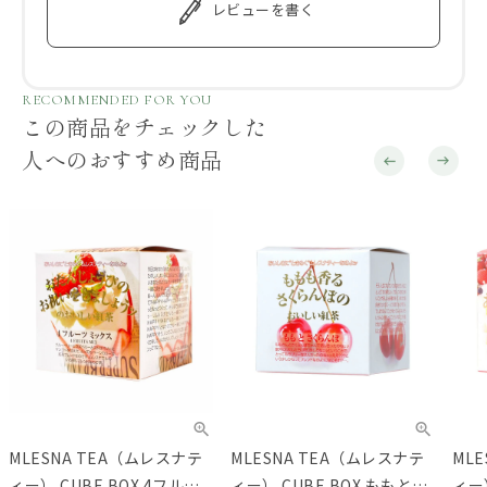
レビューを書く
RECOMMENDED FOR YOU
この商品をチェックした
人へのおすすめ商品
MLESNA TEA（ムレスナテ
MLESNA TEA（ムレスナテ
ML
ィー） CUBE BOX 4フルー
ィー） CUBE BOX ももとさ
ィー