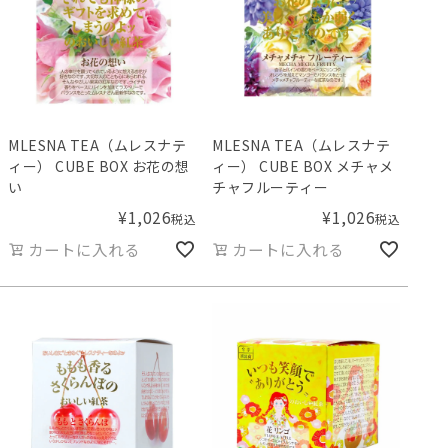
MLESNA TEA（ムレスナテ
MLESNA TEA（ムレスナテ
ィー） CUBE BOX お花の想
ィー） CUBE BOX メチャメ
い
チャフルーティー
¥
1,026
¥
1,026
税込
税込
カートに入れる
カートに入れる