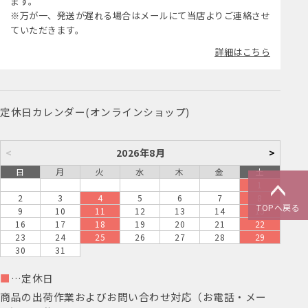
ます。
※万が一、発送が遅れる場合はメールにて当店よりご連絡させ
ていただきます。
詳細はこちら
定休日カレンダー(オンラインショップ)
<
2026年8月
>
日
月
火
水
木
金
土
1
2
3
4
5
6
7
8
TOPへ戻る
9
10
11
12
13
14
15
16
17
18
19
20
21
22
23
24
25
26
27
28
29
30
31
■
…定休日
商品の出荷作業およびお問い合わせ対応（お電話・メー