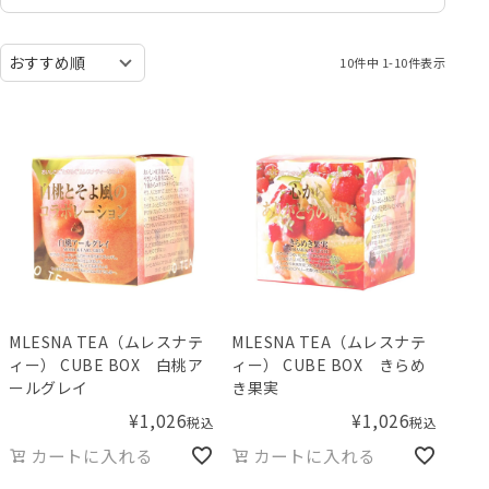
10
件中
1
-
10
件表示
MLESNA TEA（ムレスナテ
MLESNA TEA（ムレスナテ
ィー） CUBE BOX 白桃ア
ィー） CUBE BOX きらめ
ールグレイ
き果実
¥
1,026
¥
1,026
税込
税込
カートに入れる
カートに入れる