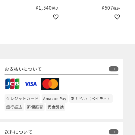
ョナ
¥
1,540
¥
507
税込
税込
お支払いについて
クレジットカード
Amazon Pay
あと払い（ペイディ）
銀行振込
郵便振替
代金引換
送料について