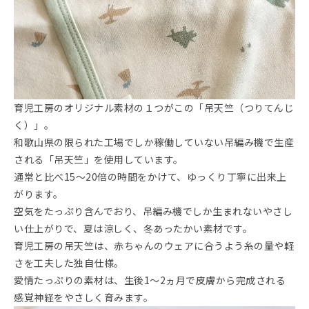
育児工房のオリジナル素材の１つがこの「吊天竺（つりてんじ
く）」。
和歌山県の限られた工場でしか稼働していない吊編み機で生産
される「吊天竺」を使用しています。
通常と比べ15～20倍の時間をかけて、ゆっくり丁寧に出来上
がります。
空気をたっぷり含んでおり、吊編み機でしか生まれないやさし
い仕上がりで、夏は涼しく、冬あったかい素材です。
育児工房の吊天竺は、赤ちゃんのウェアに合うよう糸の量や軽
さを工夫した独自仕様。
愛情たっぷりの素材は、生後1～2ヵ月で皮膚から完成される
感覚神経をやさしく育みます。