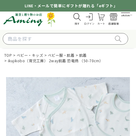
LINE・メールで簡単にギフトが贈れる「eギフト」
メニュー
探す
ログイン
カート
店舗情報
TOP
ベビー・キッズ
ベビー服・肌着
肌着
ikujikobo（育児工房） 2way肌着 恐竜柄 （50-70cm）