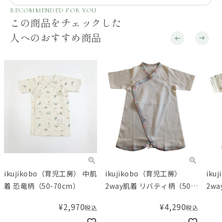
RECOMMENDED FOR YOU
この商品をチェックした
人へのおすすめ商品
ikujikobo（育児工房） 中肌
ikujikobo（育児工房）
iku
着 恐竜柄（50-70cm）
2way肌着 リバティ柄（50-
2way肌着 
70cm）
70
¥
2,970
¥
4,290
税込
税込