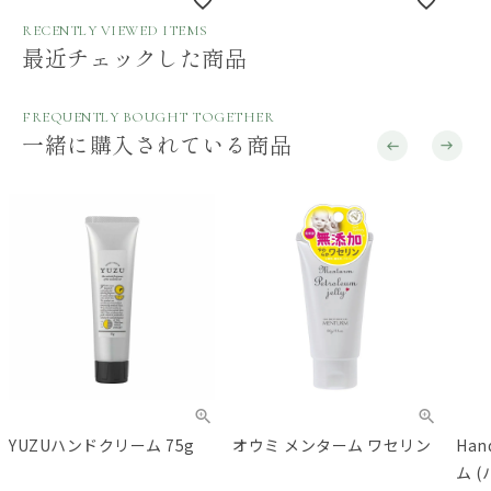
RECENTLY VIEWED ITEMS
最近チェックした商品
FREQUENTLY BOUGHT TOGETHER
一緒に購入されている商品
YUZUハンドクリーム 75g
オウミ メンターム ワセリン
Han
ム 