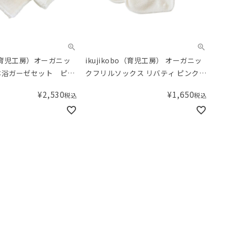
bo（育児工房）オーガニッ
ikujikobo（育児工房） オーガニッ
沐浴ガーゼセット ピン
クフリルソックス リバティ ピンク
（7-9cm） Michelle（ミシェル）
¥
2,530
¥
1,650
税込
税込