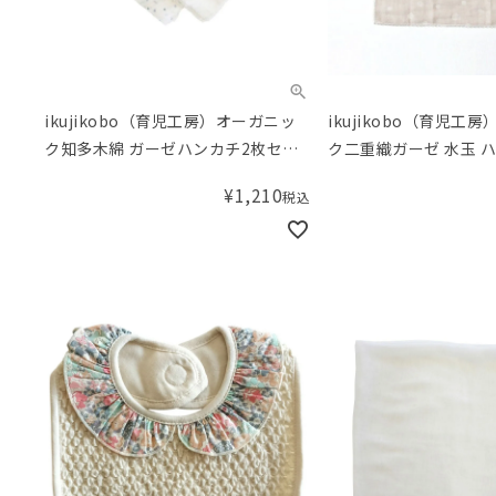
ikujikobo（育児工房）オーガニッ
ikujikobo（育児工
ク知多木綿 ガーゼハンカチ2枚セッ
ク二重織ガーゼ 水玉 ハ
ト ブルー
ー
¥
1,210
税込