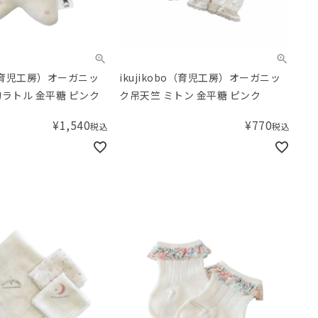
bo（育児工房）オーガニッ
ikujikobo（育児工房）オーガニッ
物ラトル 金平糖 ピンク
ク吊天竺 ミトン 金平糖 ピンク
¥
1,540
¥
770
税込
税込