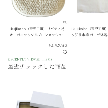
ikujikobo（育児工房）リバティ衿
ikujikobo（育児工
オーガニックソルブロンメッシュス
ク知多木綿 ガーゼ沐浴
タイ ピンク
ト
¥
2,420
税込
RECENTLY VIEWED ITEMS
最近チェックした商品