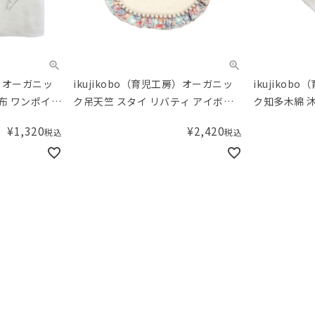
房）オーガニッ
ikujikobo（育児工房）オーガニッ
ikujiko
布 ワンポイン
ク吊天竺 スタイ リバティ アイボリ
ク知多木綿 
ー Michelle（ミシェル）
ク
¥
1,320
¥
2,420
税込
税込