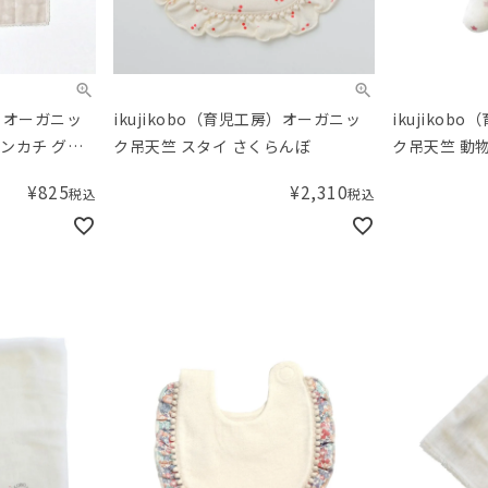
房）オーガニッ
ikujikobo（育児工房）オーガニッ
ikujiko
ンカチ グレ
ク吊天竺 スタイ さくらんぼ
ク吊天竺 動
¥
825
¥
2,310
税込
税込