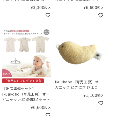
点セット（男の子）【小児
（男の子）【小児科医の育
¥
3,300
¥
6,600
税込
税込
科医の育児本プレゼン
児本プレゼント！】／
ト！】／Amingオリジナル
Amingオリジナルセット
セット
「育児本」プレゼント対象
ikujikobo（育児工房）オー
ガニック にぎにぎ ひよこ
【出産準備セット】
ikujikobo（育児工房）オー
¥
1,100
税込
ガニック 出産準備3点セット
（女の子）【小児科医の育
¥
6,600
税込
児本プレゼント！】／
Amingオリジナルセット