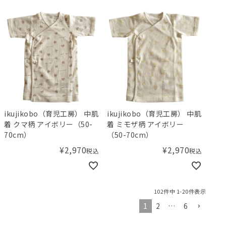
ikujikobo（育児工房） 中肌
ikujikobo（育児工房） 中肌
着 クマ柄 アイボリー（50-
着 ミモザ柄 アイボリー
70cm）
（50-70cm）
¥
2,970
¥
2,970
税込
税込
102
件中
1
-
20
件表示
1
2
…
6