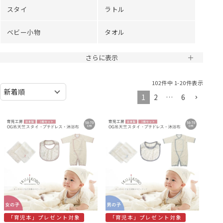
スタイ
ラトル
ベビー小物
タオル
さらに表示
102
件中
1
-
20
件表示
1
2
…
6
「育児本」プレゼント対象
「育児本」プレゼント対象