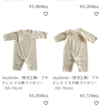
¥
3,960
¥
4,180
税込
税込
ikujikobo（育児工房） プチ
ikujikobo（育児工房） プチ
ドレス クマ柄 アイボリー
ドレス ミモザ柄 アイボリー
（50-70cm）
（50-70cm）
¥
5,500
¥
5,720
税込
税込