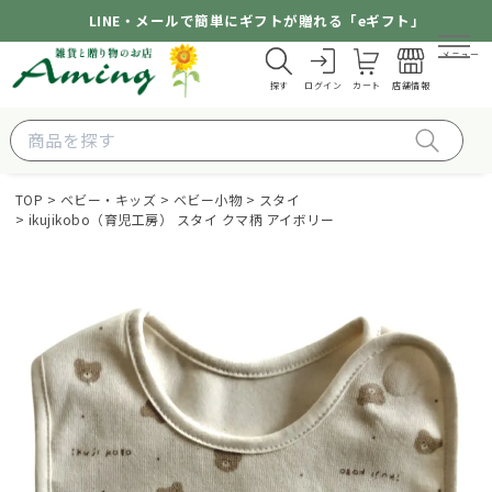
LINE・メールで簡単にギフトが贈れる「eギフト」
メニュー
探す
ログイン
カート
店舗情報
TOP
ベビー・キッズ
ベビー小物
スタイ
ikujikobo（育児工房） スタイ クマ柄 アイボリー