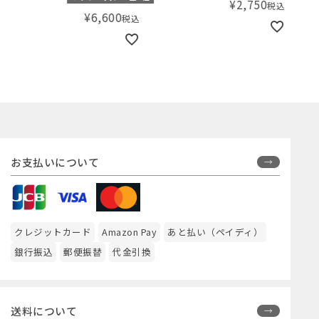
¥
2,750
税込
80
¥
6,600
税込
お支払いについて
クレジットカード
Amazon Pay
あと払い（ペイディ）
銀行振込
郵便振替
代金引換
送料について