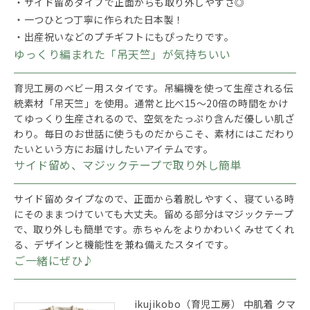
・サイド留めタイプで正面からも取り外しやすさ◎
・一つひとつ丁寧に作られた日本製！
・出産祝いなどのプチギフトにもぴったりです。
ゆっくり編まれた「吊天竺」が気持ちいい
育児工房のベビー用スタイです。吊編機を使って生産される伝
統素材「吊天竺」を使用。通常と比べ15～20倍の時間をかけ
てゆっくり生産されるので、空気をたっぷり含んだ優しい肌ざ
わり。毎日のお世話に使うものだからこそ、素材にはこだわり
たいという方にお届けしたいアイテムです。
サイド留め、マジックテープで取り外し簡単
サイド留めタイプなので、正面から着脱しやすく、寝ている時
にそのままつけていても大丈夫。留める部分はマジックテープ
で、取り外しも簡単です。赤ちゃんをよりかわいくみせてくれ
る、デザインと機能性を兼ね備えたスタイです。
ご一緒にぜひ♪
ikujikobo（育児工房） 中肌着 クマ