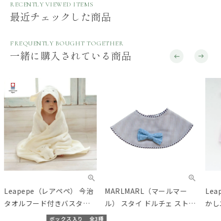
RECENTLY VIEWED ITEMS
最近チェックした商品
FREQUENTLY BOUGHT TOGETHER
一緒に購入されている商品
Leapepe（レアペペ） 今治
MARLMARL（マールマー
Le
タオルフード付きバスタオ
ル） スタイ ドルチェ ストラ
かし
ル
イプブルー
ト B
ボックス入り
全3種