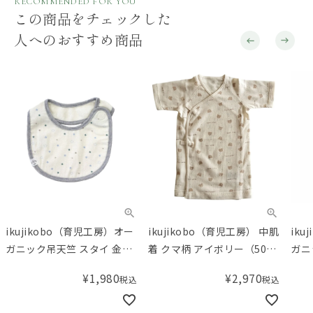
RECOMMENDED FOR YOU
この商品をチェックした
人へのおすすめ商品
ikujikobo（育児工房）オー
ikujikobo（育児工房） 中肌
iku
ガニック吊天竺 スタイ 金平
着 クマ柄 アイボリー（50-
ガニ
糖 ブルー
70cm）
ティ 
¥
1,980
¥
2,970
税込
税込
デラ