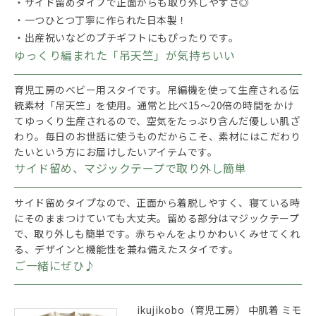
・サイド留めタイプで正面からも取り外しやすさ◎
・一つひとつ丁寧に作られた日本製！
・出産祝いなどのプチギフトにもぴったりです。
ゆっくり編まれた「吊天竺」が気持ちいい
育児工房のベビー用スタイです。吊編機を使って生産される伝
統素材「吊天竺」を使用。通常と比べ15～20倍の時間をかけ
てゆっくり生産されるので、空気をたっぷり含んだ優しい肌ざ
わり。毎日のお世話に使うものだからこそ、素材にはこだわり
たいという方にお届けしたいアイテムです。
サイド留め、マジックテープで取り外し簡単
サイド留めタイプなので、正面から着脱しやすく、寝ている時
にそのままつけていても大丈夫。留める部分はマジックテープ
で、取り外しも簡単です。赤ちゃんをよりかわいくみせてくれ
る、デザインと機能性を兼ね備えたスタイです。
ご一緒にぜひ♪
ikujikobo（育児工房） 中肌着 ミモ