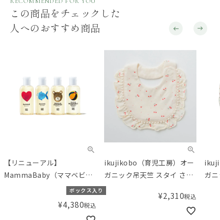
RECOMMENDED FOR YOU
この商品をチェックした
人へのおすすめ商品
【リニューアル】
ikujikobo（育児工房）オー
ik
MammaBaby（ママベビ
ガニック吊天竺 スタイ さく
ガニ
ー） スペシャルキット
らんぼ
ティ
ボックス入り
¥
2,310
税込
Mic
¥
4,380
税込