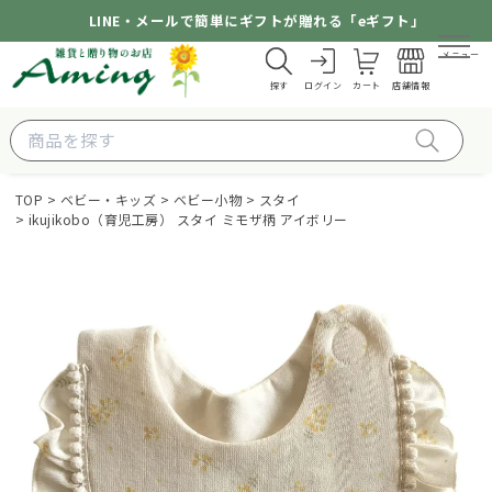
LINE・メールで簡単にギフトが贈れる「eギフト」
メニュー
探す
ログイン
カート
店舗情報
TOP
ベビー・キッズ
ベビー小物
スタイ
ikujikobo（育児工房） スタイ ミモザ柄 アイボリー