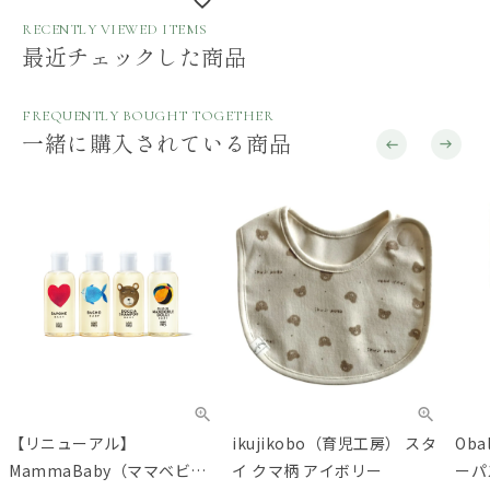
RECENTLY VIEWED ITEMS
最近チェックした商品
FREQUENTLY BOUGHT TOGETHER
一緒に購入されている商品
【リニューアル】
ikujikobo（育児工房） スタ
Ob
MammaBaby（ママベビ
イ クマ柄 アイボリー
ーパ