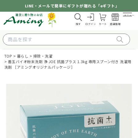
LINE・メールで簡単にギフトが贈れる「eギフト」
メニュー
探す
ログイン
カート
店舗情報
TOP
暮らし
掃除・洗濯
善玉バイオ粉末洗剤 浄 JOE 抗菌プラス 1.3kg 専用スプーン付き 洗濯用
洗剤 ［アミングオリジナルパッケージ］