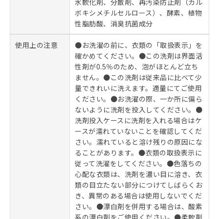
水軟化剤、分散剤、再汚染防止剤（カル
ボキシメチルセルロース）、酵素、植物
性脂肪酸、消臭抗菌成分
使用上の注意
●お洗濯の前に、衣類の「取扱表示」を
確かめてください。●この洗剤は界面活
性剤が0.5％のため、泡がほとんど立ち
ません。●この洗剤は従来品に比べて少
量できれいに洗えます。適量にてご使用
ください。●お洗濯の際、一か所に偏ら
ないように洗剤を投入してください。●
洗剤投入ケースに洗剤を入れる場合はケ
ースが濡れていないことを確認してくだ
さい。濡れていると溶け残りの原因にな
ることがあります。●衣類の取扱表示に
従って洗濯をしてください。●色落ちの
心配な衣類は、洗剤を濃い目に溶き、衣
類の目立たない部分につけてしばらくお
き、異常のある場合は使用しないでくだ
さい。●漂白剤を併用する場合は、酸素
系の漂白剤をご使用ください。●柔軟剤