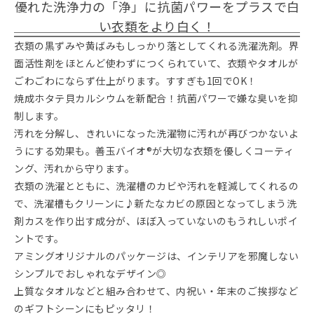
優れた洗浄力の「浄」に抗菌パワーをプラスで白
い衣類をより白く！
衣類の黒ずみや黄ばみもしっかり落としてくれる洗濯洗剤。界
面活性剤をほとんど使わずにつくられていて、衣類やタオルが
ごわごわにならず仕上がります。すすぎも1回でOK！
焼成ホタテ貝カルシウムを新配合！抗菌パワーで嫌な臭いを抑
制します。
汚れを分解し、きれいになった洗濯物に汚れが再びつかないよ
うにする効果も。善玉バイオ®が大切な衣類を優しくコーティ
ング、汚れから守ります。
衣類の洗濯とともに、洗濯槽のカビや汚れを軽減してくれるの
で、洗濯槽もクリーンに♪新たなカビの原因となってしまう洗
剤カスを作り出す成分が、ほぼ入っていないのもうれしいポイ
ントです。
アミングオリジナルのパッケージは、インテリアを邪魔しない
シンプルでおしゃれなデザイン◎
上質なタオルなどと組み合わせて、内祝い・年末のご挨拶など
のギフトシーンにもピッタリ！