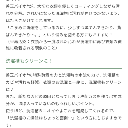
善玉バイオ®が、大切な衣類を優しくコーティングしながら汚
れを分解。きれいになった洗濯物に汚れが再びつかないよう、
はたらきかけてくれます。
「こまめに洗濯をしているのに、少しずつ黒ずんできたり、黄
ばんできたり…。」という悩みを抱える方にもおすすめ！
（※再汚染：衣類から一度取れた汚れが洗濯中に再び衣類の繊
維に吸着される現象のこと）
洗濯槽もクリーンに！
善玉バイオ®の特殊酵素の力と洗濯時の水流の力で、洗濯槽の
カビや汚れも軽減。衣類のお洗濯と一緒に、洗濯槽もクリーン
に♪
また、新たなカビの原因となってしまう洗剤カスを作り出す成
分が、ほぼ入っていないのもうれしいポイント。
使うほど、洗濯槽のニオイやよごれを軽減してくれるので、
「洗濯槽のお掃除はちょっと面倒…」という方にもおすすめで
す。