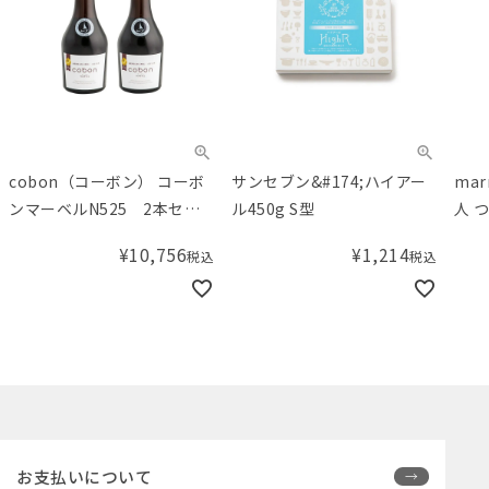
cobon（コーボン） コーボ
サンセブン&#174;ハイアー
ma
ンマーベルN525 2本セッ
ル450g S型
人 
ト
レー
¥
10,756
¥
1,214
税込
税込
お支払いについて