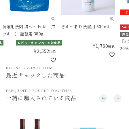
洗濯用洗剤 海へ… Fukii（フ
きえ～る D 洗濯用 600mL
SAL
ッキ―） 詰替用 380g
返品
【2
品
レビューキャンペーン対象品
¥
1,760
税込
20
¥
2,552
税込
洗剤
1.
RECENTLY VIEWED ITEMS
濯用
最近チェックした商品
ナル
FREQUENTLY BOUGHT TOGETHER
一緒に購入されている商品