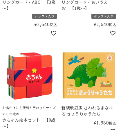
リングカード・ABC 【3歳
リングカード・あいうえ
～】
お 【1歳～】
ボックス入り
ボックス入り
¥
2,640
¥
2,640
税込
税込
新装改訂版 さわれるまなべ
お出かけにも便利！手のひらサイズ
る きょうりゅうたち
のミニ絵本
赤ちゃん絵本セット 【0歳
¥
1,980
税込
～】