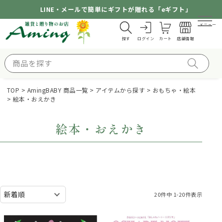
LINE・メールで簡単にギフトが贈れる「eギフト」
メニュー
探す
ログイン
カート
店舗情報
TOP
AmingBABY 商品一覧
アイテムから探す
おもちゃ・絵本
絵本・おえかき
絵本・おえかき
20
件中
1
-
20
件表示