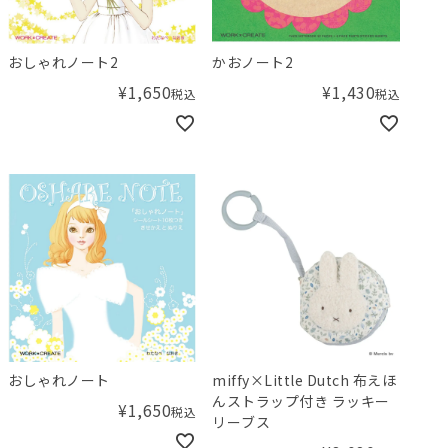
おしゃれノート2
かおノート2
¥
1,650
¥
1,430
税込
税込
おしゃれノート
miffy×Little Dutch 布えほ
んストラップ付き ラッキー
¥
1,650
税込
リーブス