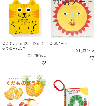
どうぶついっぱい！ひっぱ
かおノート
ってだーれだ？
¥
1,430
税込
¥
1,760
税込