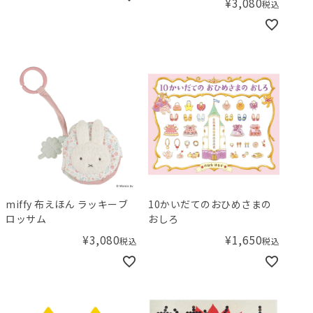
¥
3,080
税込
miffy 布えほん ラッキーブ
10かいだてのおひめさまの
ロッサム
おしろ
¥
3,080
¥
1,650
税込
税込