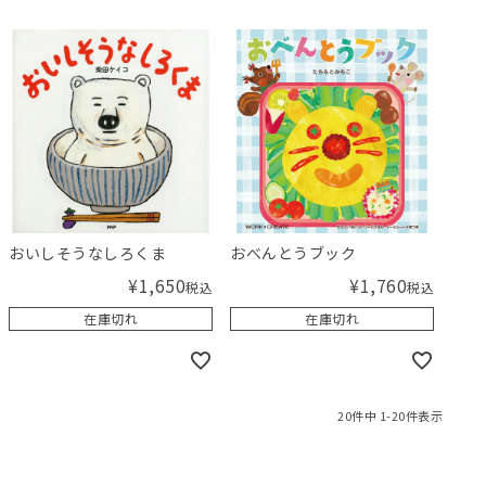
おいしそうなしろくま
おべんとうブック
¥
1,650
¥
1,760
税込
税込
在庫切れ
在庫切れ
20
件中
1
-
20
件表示