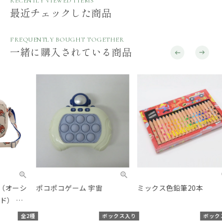
RECENTLY VIEWED ITEMS
最近チェックした商品
FREQUENTLY BOUGHT TOGETHER
一緒に購入されている商品
ポコポコゲーム 宇宙
ミックス色鉛筆20本
Le
pu
く）
種
ボックス入り
ボックス入り