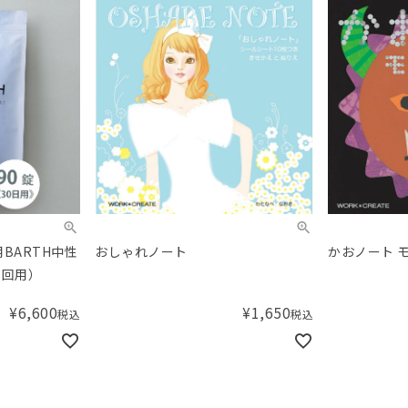
用BARTH中性
おしゃれノート
かおノート 
0回用）
¥
6,600
¥
1,650
税込
税込