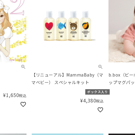
【リニューアル】MammaBaby（マ
b.box（ビ
マベビー） スペシャルキット
ップマグパック
ボックス入り
¥
1,650
税込
¥
4,380
税込