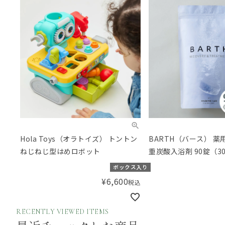
Hola Toys（オラトイズ） トントン
BARTH（バース） 薬
ねじねじ型はめロボット
重炭酸入浴剤 90錠（3
ボックス入り
¥
6,600
税込
RECENTLY VIEWED ITEMS