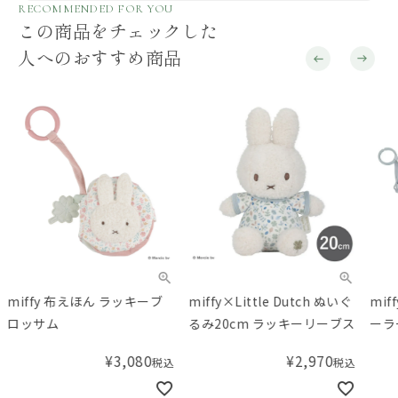
RECOMMENDED FOR YOU
この商品をチェックした
人へのおすすめ商品
miffy 布えほん ラッキーブ
miffy×Little Dutch ぬいぐ
mif
ロッサム
るみ20cm ラッキーリーブス
ーラ
ス
¥
3,080
¥
2,970
税込
税込