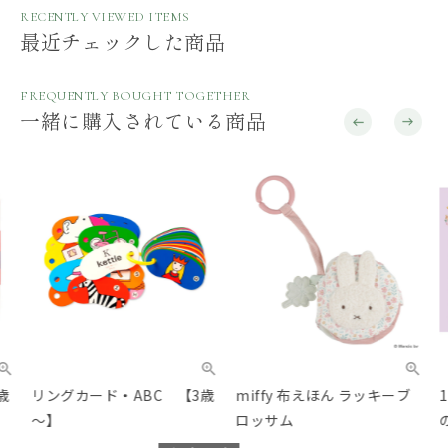
RECENTLY VIEWED ITEMS
最近チェックした商品
FREQUENTLY BOUGHT TOGETHER
一緒に購入されている商品
リングカード・ABC 【3歳
miffy 布えほん ラッキーブ
10
～】
ロッサム
のお