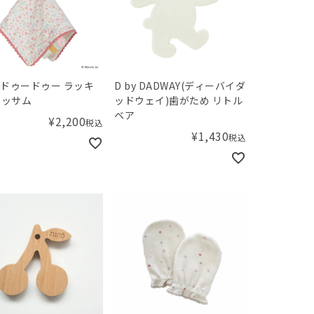
fy ドゥードゥー ラッキ
D by DADWAY(ディーバイダ
ロッサム
ッドウェイ)歯がため リトル
ベア
¥
2,200
税込
¥
1,430
税込