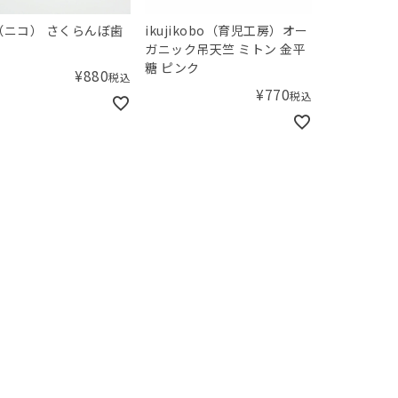
o（ニコ） さくらんぼ歯
ikujikobo（育児工房）オー
ガニック吊天竺 ミトン 金平
糖 ピンク
¥
880
税込
¥
770
税込