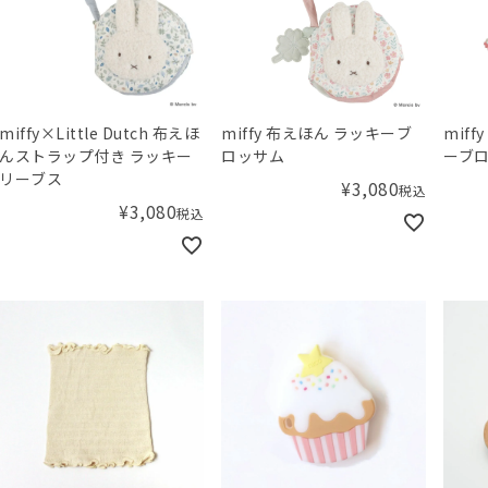
miffy×Little Dutch 布えほ
miffy 布えほん ラッキーブ
mif
んストラップ付き ラッキー
ロッサム
ーブ
リーブス
¥
3,080
税込
¥
3,080
税込