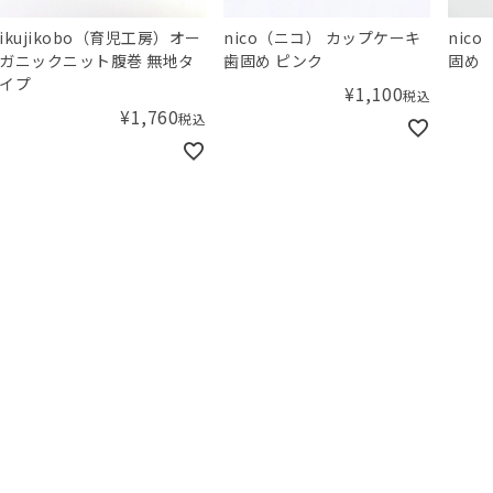
ikujikobo（育児工房）オー
nico（ニコ） カップケーキ
nic
ガニックニット腹巻 無地タ
歯固め ピンク
固め
イプ
¥
1,100
税込
¥
1,760
税込