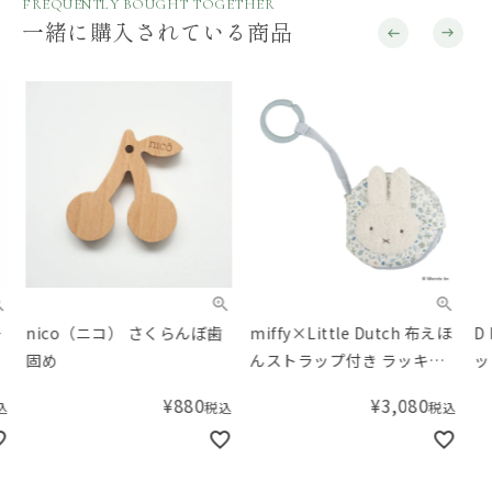
FREQUENTLY BOUGHT TOGETHER
一緒に購入されている商品
nico（ニコ） さくらんぼ歯
miffy×Little Dutch 布えほ
D b
固め
んストラップ付き ラッキー
ッド
リーブス
ベア
¥
880
¥
3,080
税込
税込