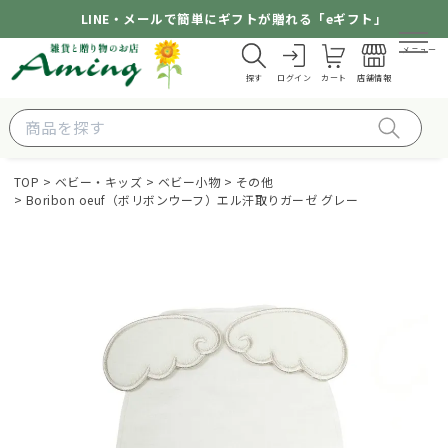
LINE・メールで簡単にギフトが贈れる「eギフト」
メニュー
探す
ログイン
カート
店舗情報
TOP
ベビー・キッズ
ベビー小物
その他
Boribon oeuf（ボリボンウーフ）エル汗取りガーゼ グレー