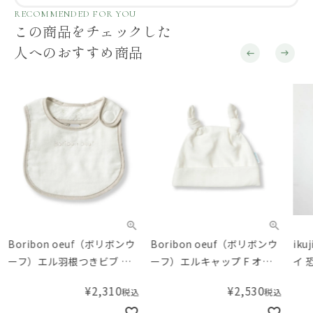
RECOMMENDED FOR YOU
この商品をチェックした
人へのおすすめ商品
Boribon oeuf（ボリボンウ
Boribon oeuf（ボリボンウ
iku
ーフ）エル羽根つきビブ グ
ーフ）エルキャップ F オフ
イ 
レー
ホワイト （42-46cm）
¥
2,310
¥
2,530
税込
税込