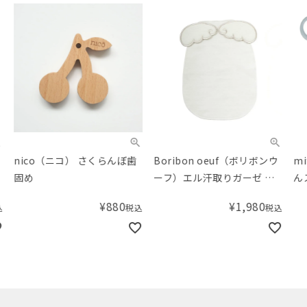
nico（ニコ） さくらんぼ歯
Boribon oeuf（ボリボンウ
mif
固め
ーフ）エル汗取りガーゼ グ
んス
レー
リー
¥
880
¥
1,980
税込
税込