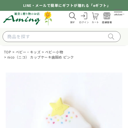
LINE・メールで簡単にギフトが贈れる「eギフト」
メニュー
探す
ログイン
カート
店舗情報
TOP
ベビー・キッズ
ベビー小物
nico（ニコ） カップケーキ歯固め ピンク