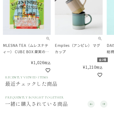
MLESNA TEA（ムレスナテ
Emplies（アンピレ） マグ
DAI
ィー） CUBE BOX 果実のア
カップ
総柄
ールグレイ
全2種
¥
1,026
税込
¥
1,210
税込
RECENTLY VIEWED ITEMS
最近チェックした商品
FREQUENTLY BOUGHT TOGETHER
一緒に購入されている商品