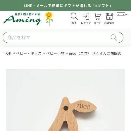
LINE・メールで簡単にギフトが贈れる「eギフト」
メニュー
探す
ログイン
カート
店舗情報
TOP
ベビー・キッズ
ベビー小物
nico（ニコ） さくらんぼ歯固め