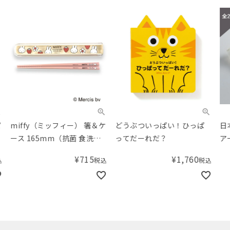
miffy（ミッフィー） 箸＆ケ
どうぶついっぱい！ひっぱ
日本
ース 165mm（抗菌 食洗機
ってだーれだ？
アー
対応）
¥
715
¥
1,760
税込
税込