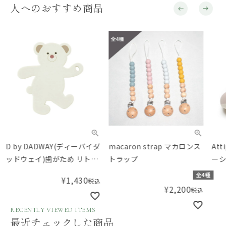
人へのおすすめ商品
D by DADWAY(ディーバイダ
macaron strap マカロンス
At
ッドウェイ)歯がため リトル
トラップ
ーシュ
ベア
Che
全4種
¥
1,430
税込
¥
2,200
税込
RECENTLY VIEWED ITEMS
最近チェックした商品