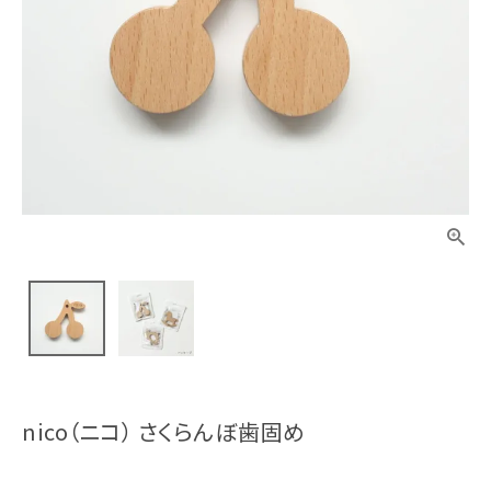
nico（ニコ） さくらんぼ歯固め