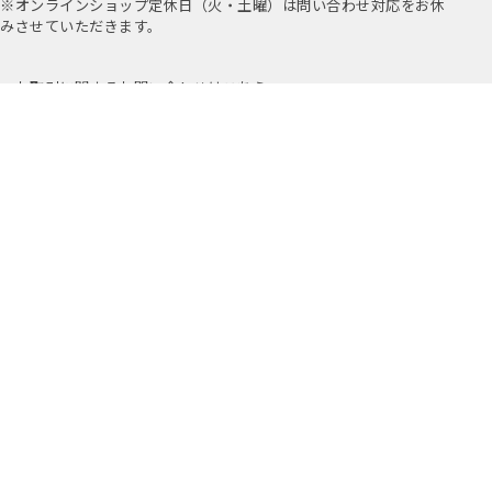
※オンラインショップ定休日（火・土曜）は問い合わせ対応をお休
みさせていただきます。
お取引に関するお問い合わせはこちら
公式アプリ
公式Instagram
Youtube
アミングについて
店舗情報
採用情報
プライバシーポリシー
特定商取引法に基づく表示
Copyright ©2019-
2026 Aming Online Store All Rights reserved.