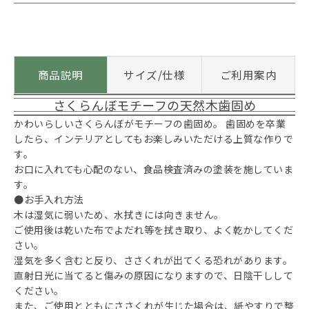
商品説明
サイズ/仕様
ご利用案内
さくらんぼモチーフの天然木歯固め
かわいらしいさくらんぼがモチーフの歯固め。 歯固めを卒業
したら、インテリアとしてもお楽しみいただける上質な作りで
す。
お口に入れても心配のない、食品検査済みの塗装を施していま
す。
●お手入れ方法
木は湿気に弱いため、水拭きには向きません。
ご使用後は乾いた布でよだれ等を拭き取り、よく乾かしてくだ
さい。
湿気を多く含むと反り、ささくれが出てくる恐れがあります。
直射日光に当てると傷みの原因になりますので、日陰干しして
ください。
また、ご使用とともにささくれが生じた場合は、紙やすりで整