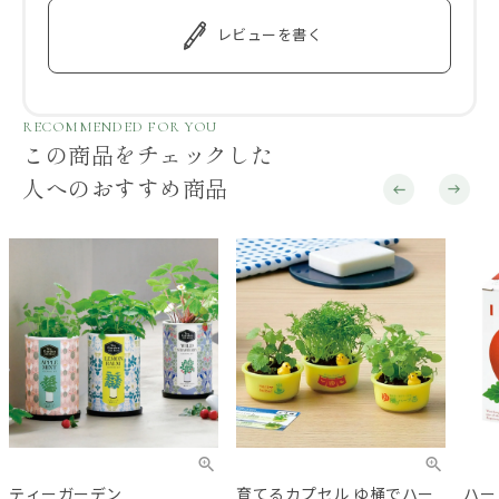
レビューを書く
RECOMMENDED FOR YOU
この商品をチェックした
人へのおすすめ商品
ティーガーデン
育てるカプセル ゆ桶でハー
ハー