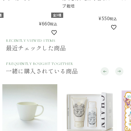
ブ栽培
種
全3種
¥
550
税込
¥
660
税込
RECENTLY VIEWED ITEMS
最近チェックした商品
FREQUENTLY BOUGHT TOGETHER
一緒に購入されている商品