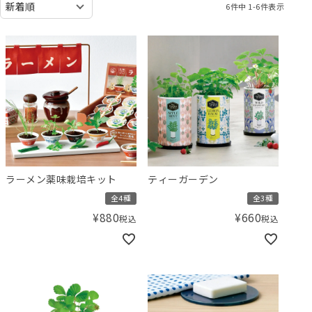
6
件中
1
-
6
件表示
ラーメン薬味栽培キット
ティーガーデン
全4種
全3種
¥
880
¥
660
税込
税込