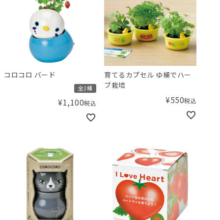
コロコロ バード
育てるカプセル ゆ桶でハー
ブ栽培
全2種
¥
550
税込
¥
1,100
税込