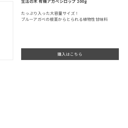
生活の木 有機アガベシロップ 200g
たっぷり入った大容量サイズ！
ブルーアガベの根茎からとられる植物性甘味料
購入はこちら