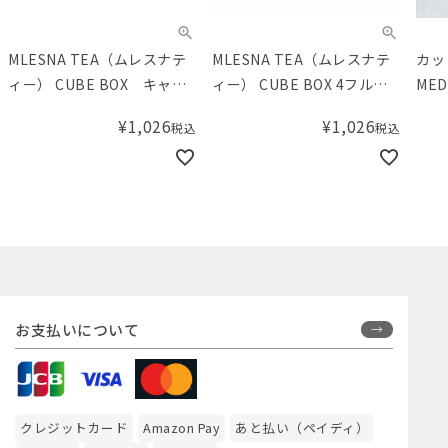
MLESNA TEA（ムレスナテ
MLESNA TEA（ムレスナテ
カッ
ィー） CUBE BOX キャラ
ィー） CUBE BOX 4フルー
MED
メルクリームティー
ツミックス
¥
1,026
¥
1,026
税込
税込
お支払いについて
クレジットカード
Amazon Pay
あと払い（ペイディ）