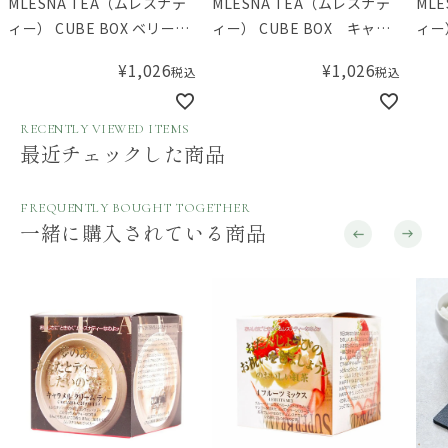
MLESNA TEA（ムレスナテ
MLESNA TEA（ムレスナテ
ML
ィー） CUBE BOX ベリーグ
ィー） CUBE BOX キャラ
ィー
レープ
メルクリームティー
ール
¥
1,026
¥
1,026
税込
税込
RECENTLY VIEWED ITEMS
最近チェックした商品
FREQUENTLY BOUGHT TOGETHER
一緒に購入されている商品