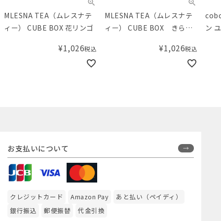
MLESNA TEA（ムレスナテ
MLESNA TEA（ムレスナテ
co
ィー） CUBE BOX 花リンゴ
ィー） CUBE BOX きらめ
ン 
き果実
プラス
¥
1,026
¥
1,026
税込
税込
お支払いについて
クレジットカード
Amazon Pay
あと払い（ペイディ）
銀行振込
郵便振替
代金引換