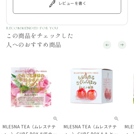
レビューを書く
RECOMMENDED FOR YOU
この商品をチェックした
人へのおすすめ商品
MLESNA TEA（ムレスナテ
MLESNA TEA（ムレスナテ
ML
ィー） CUBE BOX お花の想
ィー） CUBE BOX ももとさ
ィー