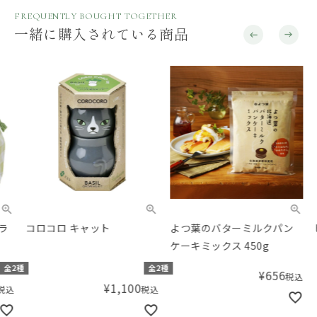
FREQUENTLY BOUGHT TOGETHER
一緒に購入されている商品
コロコロ キャット
よつ葉のバターミルクパン
ピス
ケーキミックス 450g
種
全2種
¥
656
税込
¥
1,100
税込