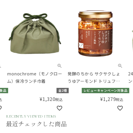
monochrome（モノクロー
発酵のちから サクサクしょ
24 
ム）保冷ランチ巾着
うゆアーモンド トリュフ風
ンチ
味 90g
品
全2種
レビューキャンペーン対象品
¥
1,320
¥
1,279
税込
税込
RECENTLY VIEWED ITEMS
最近チェックした商品