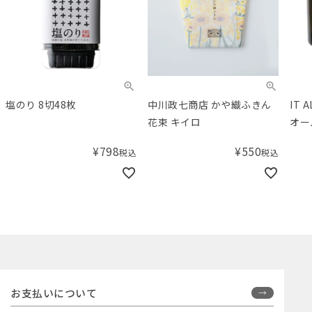
塩のり 8切48枚
中川政七商店 かや織ふきん
IT 
花束 キイロ
オー
リー
¥
798
¥
550
税込
税込
お支払いについて