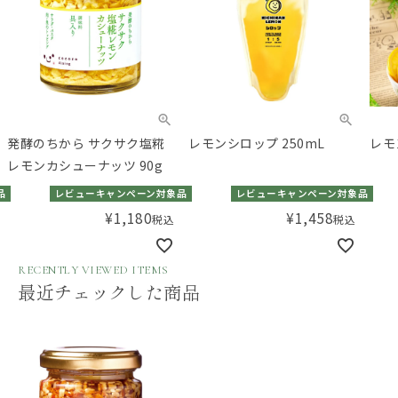
発酵のちから サクサク塩糀
レモンシロップ 250mL
レモ
レモンカシューナッツ 90g
品
レビューキャンペーン対象品
レビューキャンペーン対象品
¥
1,180
¥
1,458
税込
税込
RECENTLY VIEWED ITEMS
最近チェックした商品