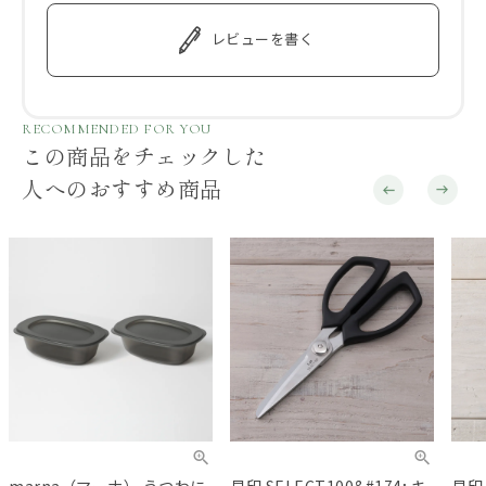
レビューを書く
RECOMMENDED FOR YOU
この商品をチェックした
人へのおすすめ商品
marna（マーナ） うつわに
貝印 SELECT100&#174; キ
貝印 