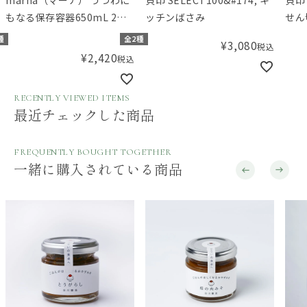
もなる保存容器650mL 2個
ッチンばさみ
せん
入り
種
全2種
¥
3,080
税込
¥
2,420
税込
RECENTLY VIEWED ITEMS
最近チェックした商品
FREQUENTLY BOUGHT TOGETHER
一緒に購入されている商品