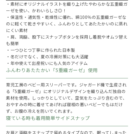
・素材にオリジナルイラストを織り上げたやわらかな五重織ガ
ーゼを使い、かわいらしさ◎！
・保温性・通気性・乾燥性に優れ、綿100％の五重織ガーゼな
のに軽くて乾きやすいく、ふんわりとしてあたたかいのに蒸れ
にくい素材
・肩、両脇、股下にスナップボタンを採用し着脱やオムツ替え
も簡単
・一つひとつ丁寧に作られた日本製
・冬だけでなく、夏の冷房対策にも大活躍
・年中使えて出産祝いにも人気のアイテム
ふんわりあたたかい「5重織ガーゼ」使用
育児工房のベビー用スリーパーです。ジャガード機で生産され
る「5重織ガーゼ」にオリジナルデザインを織り込んだ独自の
素材を使用。しっかりとしていて、空気をたっぷり含むので、
おやすみの時に着せてあげれば寝相の悪いベビーでもはだけ
ず、お腹の冷えを防いでくれます。
寝ている時も着用簡単サイドスナップ
左肩と両脇をスナップで留めるタイプなので、眠ってしまった