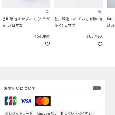
谷川醸造 おかずみそ (とうが
谷川醸造 おかずみそ (畑の肉
ik
らし) 日本製
みそ) 日本製
織ガ
¥
540
¥
637
税込
税込
お支払いについて
クレジットカード
Amazon Pay
あと払い（ペイディ）