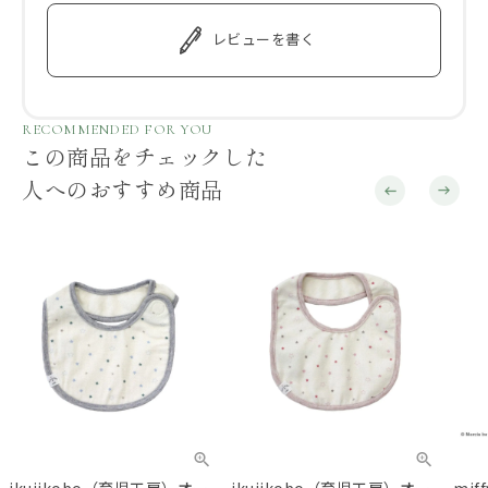
レビューを書く
RECOMMENDED FOR YOU
この商品をチェックした
人へのおすすめ商品
ikujikobo（育児工房）オー
ikujikobo（育児工房）オー
mif