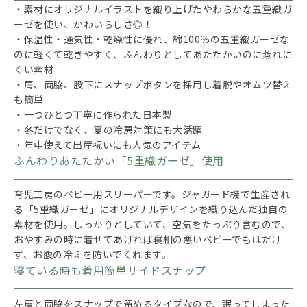
・素材にオリジナルイラストを織り上げたやわらかな五重織ガ
ーゼを使い、かわいらしさ◎！
・保温性・通気性・乾燥性に優れ、綿100％の五重織ガーゼな
のに軽くて乾きやすく、ふんわりとしてあたたかいのに蒸れに
くい素材
・肩、両脇、股下にスナップボタンを採用し着脱やオムツ替え
も簡単
・一つひとつ丁寧に作られた日本製
・冬だけでなく、夏の冷房対策にも大活躍
・年中使えて出産祝いにも人気のアイテム
ふんわりあたたかい「5重織ガーゼ」使用
育児工房のベビー用スリーパーです。ジャガード機で生産され
る「5重織ガーゼ」にオリジナルデザインを織り込んだ独自の
素材を使用。しっかりとしていて、空気をたっぷり含むので、
おやすみの時に着せてあげれば寝相の悪いベビーでもはだけ
ず、お腹の冷えを防いでくれます。
寝ている時も着用簡単サイドスナップ
左肩と両脇をスナップで留めるタイプなので、眠ってしまった