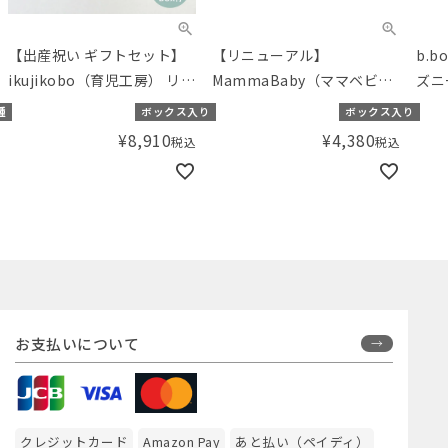
【出産祝い ギフトセット】
【リニューアル】
b.
ikujikobo（育児工房） リバ
MammaBaby（ママベビ
ズニ
ティ オーガニックギフト ア
ー） スペシャルキット
ボト
種
ボックス入り
ボックス入り
イボリー （50-70cm）【ギ
Disn
¥
8,910
¥
4,380
税込
税込
フトボックス入り】／
Bot
Amingオリジナルセット
お支払いについて
クレジットカード
Amazon Pay
あと払い（ペイディ）