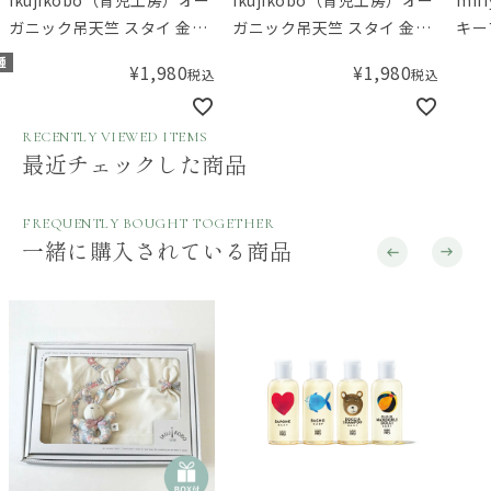
ガニック吊天竺 スタイ 金平
ガニック吊天竺 スタイ 金平
キー
糖 ブルー
糖 ピンク
種
¥
1,980
¥
1,980
税込
税込
RECENTLY VIEWED ITEMS
最近チェックした商品
FREQUENTLY BOUGHT TOGETHER
一緒に購入されている商品