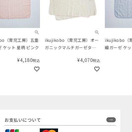
ikujikobo（育児工房）オー
ikujikobo（育児工房）五重
ik
ガニックマルチガーゼタオ
織ガーゼ ケット 星柄 ブルー
ガニ
ル 金平糖 ピンク
ル 
¥
4,070
¥
4,180
税込
税込
お支払いについて