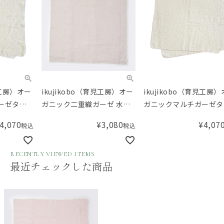
ikujikobo（育児工房）オー
ikujikobo（育児工房）オー
ik
ガニック二重織ガーゼ 水玉
ガニックマルチガーゼタオ
織ガ
ガーゼケット グレー
ル 金平糖 ピンク
¥
3,080
¥
4,070
税込
税込
RECENTLY VIEWED ITEMS
最近チェックした商品