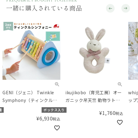
FREQUENTLY BOUGHT TOGETHER
一緒に購入されている商品
GENI（ジェニ） Twinkle
ikujikobo（育児工房）オー
whi
Symphony（ティンクルシ
ガニック吊天竺 動物ラトル
ップ
ンフォニー）
ボタニカルメランジ ピンク
種
ボックス入り
¥
1,760
税込
¥
6,930
税込