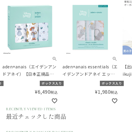
aden+anais（エイデンアン
aden+anais essentials（エ
【出
ドアネイ）【日本正規品】
イデンアンドアネイ エッセ
ik
モスリンコットン おくるみ
ンシャルズ）【日本正規
ガニ
り
ボックス入り
ボックス入り
3枚 スワドル ディズニー ト
品】モスリンコットン ウォ
点セ
¥
6,490
¥
1,980
税込
税込
イストーリー toy story 3-
ッシュクロス 3枚セット デ
科医
pack classic swaddles
ィズニー ダンボ
ト！
RECENTLY VIEWED ITEMS
washcloths -dumbo- 3pk
セッ
最近チェックした商品