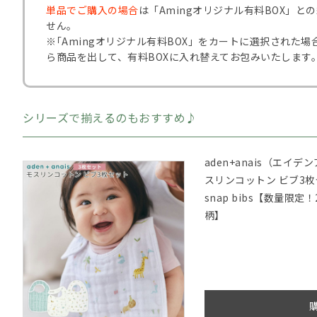
単品でご購入の場合
は「Amingオリジナル有料BOX」
せん。
※｢Amingオリジナル有料BOX」をカートに選択された
ら商品を出して、有料BOXに入れ替えてお包みいたします
シリーズで揃えるのもおすすめ♪
aden+anais（エ
スリンコットン ビブ3枚セット 
snap bibs【数量限
柄】