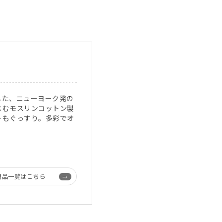
）
した、ニューヨーク発の
じむモスリンコットン製
ーもぐっすり。多彩でオ
商品一覧はこちら