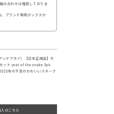
との組み合わせは推奨しておりま
場合、ブランド専用ボックスか
。
イデンアンドアネイ）【日本正規品】モ
year of the snake 3pk
定！2025年の干支のかわいいスネーク
購入はこちら