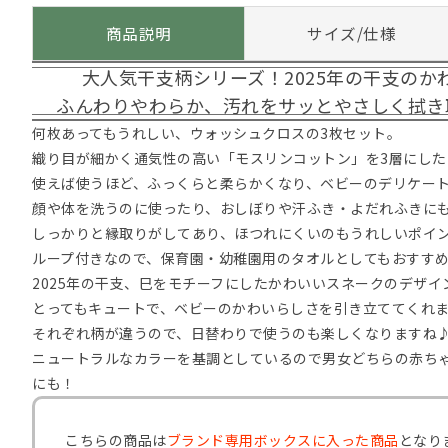
商品説明
サイズ/仕様
大人気干支柄シリーズ！2025年の干支のか
ふんわりやわらか、汚れをサッとやさしく拭き
何枚あってもうれしい、ウォッシュクロスの3枚セット。
織り目が細かく通気性の高い「モスリンコットン」を3層にした
使えば使うほど、ふっくらと柔らかくなり、ベビーのデリケー
顔や体を洗うのに使ったり、おしぼりや汗ふき・よだれふきに
しっかりと縁取りがしてあり、ほつれにくいのもうれしいポイ
ループ付きなので、保育園・幼稚園用のタオルとしてもおすす
2025年の干支、巳をモチーフにしたかわいいスネークのデザイ
とってもキュートで、ベビーのかわいらしさを引き立ててくれ
それぞれ柄が違うので、日替わりで使うのも楽しくなりますね
ニュートラルなカラーを基調としているので男女どちらの赤ち
にも！
こちらの商品は
ブランド専用ボックスに入った商品
となり