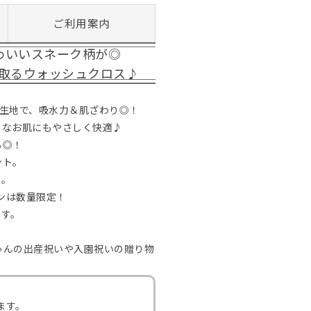
ご利用案内
わいいスネーク柄が◎
取るウォッシュクロス♪
生地で、吸水力＆肌ざわり◎！
トなお肌にもやさしく快適♪
も◎！
ント。
め。
ンは数量限定！
ます。
♪
ゃんの出産祝いや入園祝いの贈り物
ます。