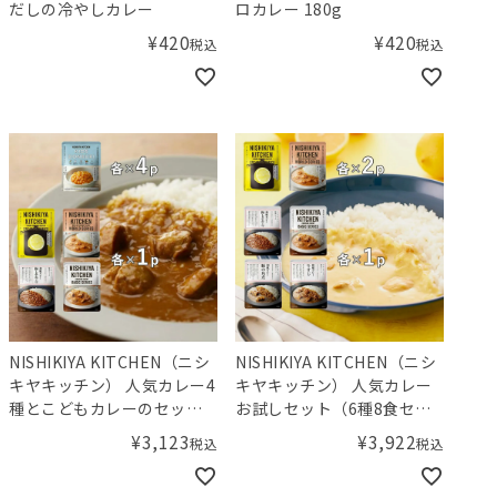
だしの冷やしカレー
ロカレー 180g
¥
420
¥
420
税込
税込
NISHIKIYA KITCHEN（ニシ
NISHIKIYA KITCHEN（ニシ
キヤキッチン） 人気カレー4
キヤキッチン） 人気カレー
種とこどもカレーのセット
お試しセット（6種8食セッ
（5種8食セット）／Aming
ト）／Amingオリジナルセ
¥
3,123
¥
3,922
税込
税込
オリジナルセット
ット