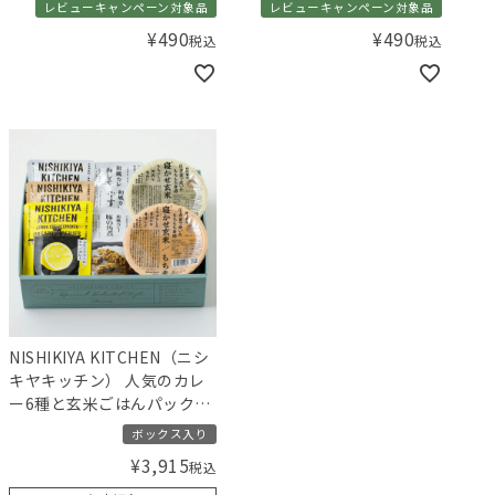
レビューキャンペーン対象品
レビューキャンペーン対象品
¥
490
¥
490
税込
税込
NISHIKIYA KITCHEN（ニシ
キヤキッチン） 人気のカレ
ー6種と玄米ごはんパックギ
フト【ギフトボックス入
ボックス入り
り】／Amingオリジナルセ
¥
3,915
税込
ット