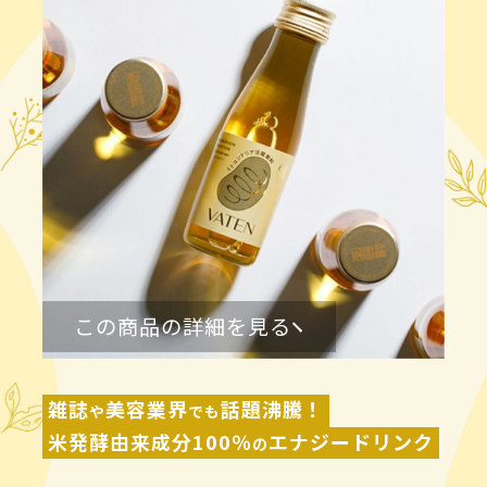
この商品の詳細を見る
雑誌
美容業界
話題沸騰！
や
でも
米発酵由来成分100％
エナジードリンク
の