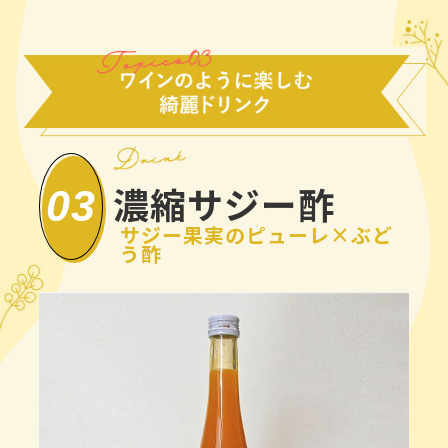
濃縮サジー酢
03
サジー果実のピューレ×ぶど
う酢