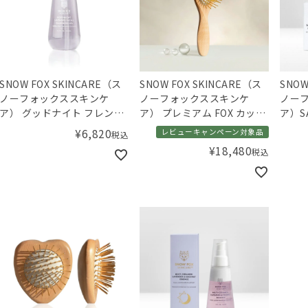
SNOW FOX SKINCARE（ス
SNOW FOX SKINCARE（ス
SNOW
ノーフォックススキンケ
ノーフォックススキンケ
ノー
ア） グッドナイト フレンチ
ア） プレミアム FOX カッサ
ア）S
ガーデン フェイシャル クレ
ウッド ヘアブラシ
50mL
¥
6,820
レビューキャンペーン対象品
税込
ンジング オイル 100mL
¥
18,480
税込