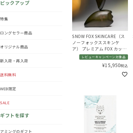
ピックアップ
特集
ロングセラー商品
SNOW FOX SKINCARE（ス
ノーフォックススキンケ
オリジナル商品
ア） プレミアム FOX カッサ
ゴースト ヘアブラシ ブラッ
レビューキャンペーン対象品
新入荷・再入荷
ク
¥
15,950
税込
送料無料
WEB限定
SALE
ギフトを探す
アミングのギフト