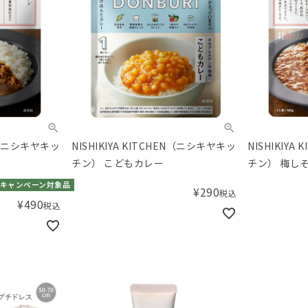
EN（ニシキヤキッ
NISHIKIYA KITCHEN（ニシキヤキッ
NISHIKIY
チン） こどもカレー
チン） 梅し
キャンペーン対象品
¥
290
税込
¥
490
税込