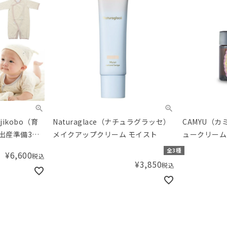
ikobo（育
Naturaglace（ナチュラグラッセ）
CAMYU（カ
出産準備3点
メイクアップクリーム モイスト
ュークリーム P
児科医の育児
全3種
¥
6,600
税込
ingオリジナ
¥
3,850
税込