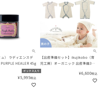
ミュ） ラディエンスデ
【出産準備セット】ikujikobo（育
URPLE HEALER 45g
児工房）オーガニック 出産準備3点
セット（男の子）【小児科医の育児
ボックス入り
¥
6,600
税込
本プレゼント！】／Amingオリジナ
¥
5,995
税込
ルセット