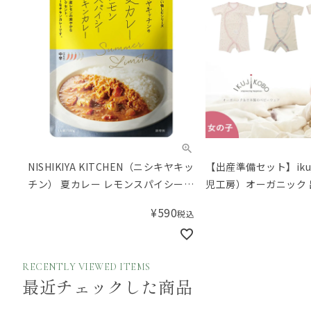
NISHIKIYA KITCHEN（ニシキヤキッ
【出産準備セット】ikuj
チン） 夏カレー レモンスパイシーチ
児工房）オーガニック 
キンカレー
セット（女の子）【小
¥
590
税込
本プレゼント！】／Am
ルセット
RECENTLY VIEWED ITEMS
最近チェックした商品