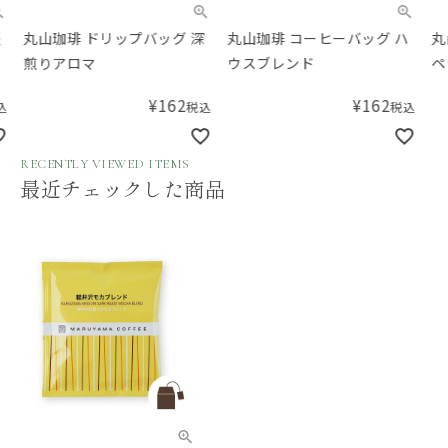
丸山珈琲 ドリップバッグ 深
丸山珈琲 コーヒーバッグ ハ
丸山
煎りアロマ
ウスブレンド
ペシ
¥
162
¥
162
税込
税込
RECENTLY VIEWED ITEMS
最近チェックした商品