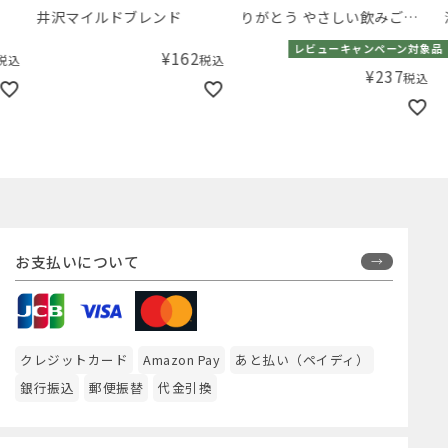
井沢マイルドブレンド
りがとう やさしい飲みごこ
深煎
ちの中深煎りブレンド
レビューキャンペーン対象品
¥
162
税込
¥
237
税込
お支払いについて
クレジットカード
Amazon Pay
あと払い（ペイディ）
銀行振込
郵便振替
代金引換