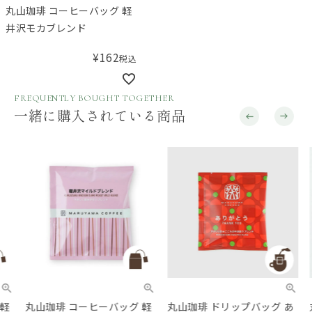
丸山珈琲 コーヒーバッグ 軽
井沢モカブレンド
¥
162
税込
FREQUENTLY BOUGHT TOGETHER
一緒に購入されている商品
丸山珈琲 コーヒーバッグ 軽
丸山珈琲 ドリップバッグ あ
丸山