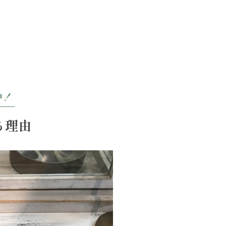
中！
る理由