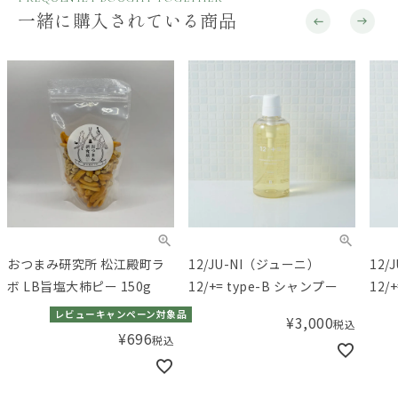
一緒に購入されている商品
12/JU-NI（ジューニ）
12/JU-NI（ジューニ）
IT 
12/+= type-B シャンプー
12/+= type-B コンディショ
オー
ナー
リー
品
¥
3,000
¥
3,000
税込
税込