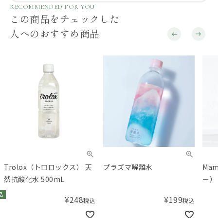
RECOMMENDED FOR YOU
この商品をチェックした
人へのおすすめ商品
プラズマ解離水
MammaBaby（ママベビ
おも
ー） ボディソープ レフィル
臭除
¥
199
¥
3,300
税込
税込