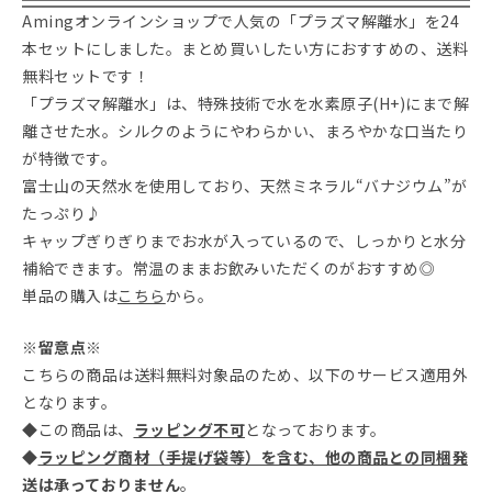
Amingオンラインショップで人気の「プラズマ解離水」を24
本セットにしました。まとめ買いしたい方におすすめの、送料
無料セットです！
「プラズマ解離水」は、特殊技術で水を水素原子(H+)にまで解
離させた水。シルクのようにやわらかい、まろやかな口当たり
が特徴です。
富士山の天然水を使用しており、天然ミネラル“バナジウム”が
たっぷり♪
キャップぎりぎりまでお水が入っているので、しっかりと水分
補給できます。常温のままお飲みいただくのがおすすめ◎
単品の購入は
こちら
から。
※留意点※
こちらの商品は送料無料対象品のため、以下のサービス適用外
となります。
◆この商品は、
ラッピング不可
となっております。
◆
ラッピング商材（手提げ袋等）を含む、他の商品との同梱発
送は承っておりません
。