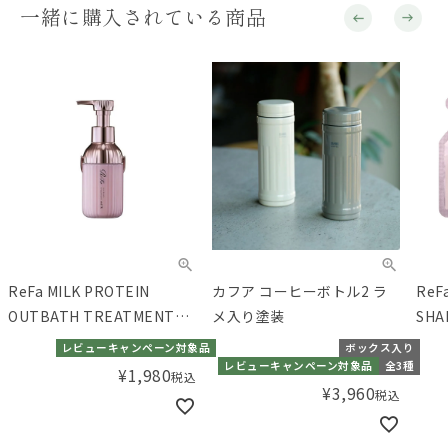
一緒に購入されている商品
ReFa MILK PROTEIN
カフア コーヒーボトル2 ラ
ReF
OUTBATH TREATMENT
メ入り塗装
SHA
PINK（リファミルクプロテ
PI
レビューキャンペーン対象品
ボックス入り
インアウトバストリートメ
イン
レビューキャンペーン対象品
全3種
¥
1,980
税込
ントピンク）100 N
ント
¥
3,960
税込
pou