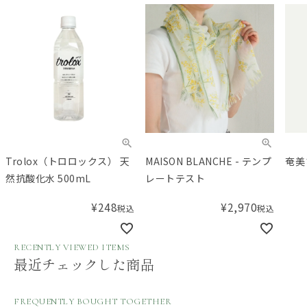
Trolox（トロロックス） 天
MAISON BLANCHE - テンプ
奄美
然抗酸化水 500mL
レートテスト
¥
248
¥
2,970
税込
税込
RECENTLY VIEWED ITEMS
最近チェックした商品
FREQUENTLY BOUGHT TOGETHER