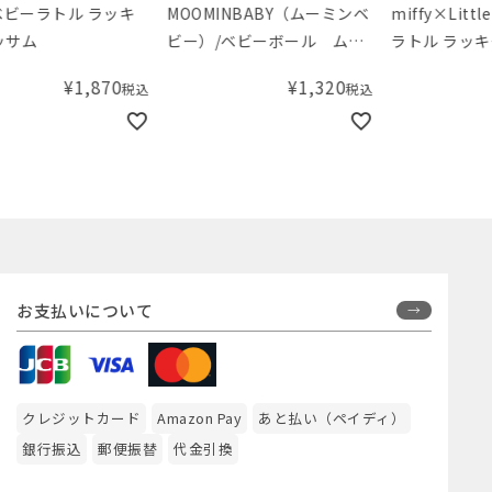
MOOMINBABY（ムーミンベ
miffy×Little Dutch ベビー
はら
ビー）/ベビーボール ムー
ラトル ラッキーリーブス
ムト
ミンフラワー・ピンク
ァン
¥
1,320
¥
1,870
税込
税込
お支払いについて
クレジットカード
Amazon Pay
あと払い（ペイディ）
銀行振込
郵便振替
代金引換