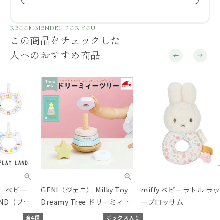
RECOMMENDED FOR YOU
この商品をチェックした
人へのおすすめ商品
GENI（ジェニ） Milky Toy
miffy ベビーラトル ラッキ
mif
Dreamy Tree ドリーミィー
ーブロッサム
んス
ツリー
リー
種
ボックス入り