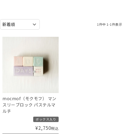
1
件中
1
-
1
件表示
mocmof（モクモフ） マン
スリーブロック パステルマ
ルチ
ボックス入り
¥
2,750
税込